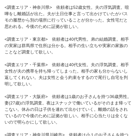
<調査エリア・神奈川県> 依頼者は52歳女性。夫の浮気調査。喧
嘩をし離婚話が出た。夫が土日仕事と言って出かけていたがパス
モの履歴から別の場所に行っていることが分かった。女性宅だと
思われる。今後のために証拠が欲しい。
<調査エリア・東京都> 依頼者は40代男性。弟の結婚調査。相手
の実家は群馬県で住所は分かる。相手の生い立ちや実家の家族の
ことなど調査して欲しい。
<調査エリア・千葉県> 依頼者は40代女性。夫の浮気調査。相手
女性が夫の携帯を持ち帰ってしまった。相手の家も分からないし
返してくれない。夫は女性と会う約束をするので尾行し自宅を判
明して欲しい。
<調査エリア・大阪府> 依頼者は1歳のお子さんを持つ36歳男性。
妻(27歳)の浮気調査。夜はスナックで働いているがそのまま帰って
こない。休みの日は子供を連れて出かけていく。離婚の話をされ
ているので今後のために証拠が欲しい。相手に心当たりは全くな
いので明らかにして欲しい。
<調査エリア・神奈川県川崎市> 依頼者は小１のお子さんを持つ