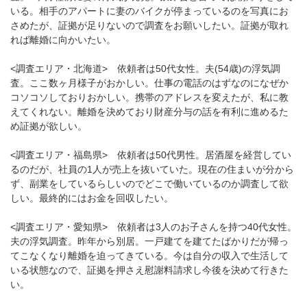
いる。相手のアパートに妻のバイクが停まっているのを写真にお
さめたが、証拠が足りないので調査をお願いしたい。証拠が取れ
れば離婚に向かいたい。
<調査エリア・北海道> 依頼者は50代女性。夫(54歳)の浮気調
査。ここ数ヶ月様子がおかしい。仕事の電話のはずなのになぜか
コソコソしておりおかしい。携帯のアドレスを変えたが、私に教
えてくれない。離婚を決めており財産分与の話を有利に進めるた
め証拠が欲しい。
<調査エリア・福島県> 依頼者は50代男性。居酒屋を経営してい
るのだが、社員の1人が売上を抜いていた。現在の住まいが分から
ず、副業をしているらしいのでどこで働いているのか調査して欲
しい。最終的にはお金を回収したい。
<調査エリア・愛知県> 依頼者は3人のお子さんを持つ40代女性。
夫の浮気調査。昨年から別居。一戸建てを建てたばかりだが帰っ
てこなくなり離婚を迫ってきている。今は自分の収入で生活して
いる状態なので、証拠を押さえ慰謝料請求し今後を決めて行きた
い。