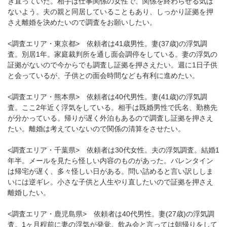
き直っていた。相手は仕事関係の女性で、関係を終わらせる気は
ないよう。夫の親と同居していることもあり、しっかり証拠を押
さえ離婚を決めたいので調査をお願いしたい。
<調査エリア・東京都> 依頼者は41歳男性。妻(37歳)の浮気調
査。別居1年。家庭裁判所を通し面会調停をしている。妻の浮気の
証拠がないので今からでも調査し証拠を押さえたい。週に1日子供
と会っているが、子供との面会時間なども有利に進めたい。
<調査エリア・熊本県> 依頼者は40代男性。妻(41歳)の浮気調
査。ここ2年近く浮気をしている。相手は既婚男性で氏名、勤務先
が分かっている。帰りが遅く外泊もあるので調査し証拠を押さえ
たい。離婚は考えていないので関係の清算をさせたい。
<調査エリア・千葉県> 依頼者は30代女性。夫の浮気調査。結婚1
年半。メールを見たら怪しい内容のものがあった。バレンタイン
は帰宅が遅く、多々怪しい日がある。問い詰めると言い訳ししま
いには逆ギレ。小さな子供と人生やり直したいので証拠を押さえ
離婚したい。
<調査エリア・鹿児島県> 依頼者は40代男性。妻(27歳)の浮気調
査。1ヶ月程前に妻の浮気が発覚。飲み会と言っては朝帰りをして