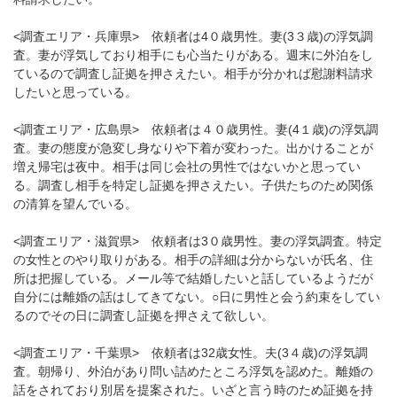
<調査エリア・兵庫県> 依頼者は4０歳男性。妻(3３歳)の浮気調
査。妻が浮気しており相手にも心当たりがある。週末に外泊をし
ているので調査し証拠を押さえたい。相手が分かれば慰謝料請求
したいと思っている。
<調査エリア・広島県> 依頼者は４０歳男性。妻(4１歳)の浮気調
査。妻の態度が急変し身なりや下着が変わった。出かけることが
増え帰宅は夜中。相手は同じ会社の男性ではないかと思ってい
る。調査し相手を特定し証拠を押さえたい。子供たちのため関係
の清算を望んでいる。
<調査エリア・滋賀県> 依頼者は3０歳男性。妻の浮気調査。特定
の女性とのやり取りがある。相手の詳細は分からないが氏名、住
所は把握している。メール等で結婚したいと話しているようだが
自分には離婚の話はしてきてない。○日に男性と会う約束をしてい
るのでその日に調査し証拠を押さえて欲しい。
<調査エリア・千葉県> 依頼者は32歳女性。夫(3４歳)の浮気調
査。朝帰り、外泊があり問い詰めたところ浮気を認めた。離婚の
話をされており別居を提案された。いざと言う時のため証拠を持