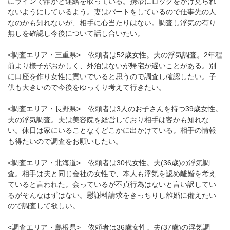
にラインで誰かと連絡を取っている。携帯にロックをかけ見られ
ないようにしているよう。妻はパートをしているので仕事先の人
なのかも知れないが、相手に心当たりはない。調査し浮気の有り
無しを確認し今後について話し合いたい。
<調査エリア・三重県> 依頼者は52歳女性。夫の浮気調査。2年程
前より様子がおかしく、外泊はないが帰宅が遅いことがある。別
に口座を作り女性に貢いでいると思うので調査し確認したい。子
供も大きいので今後をゆっくり考えて行きたい。
<調査エリア・長野県> 依頼者は3人のお子さんを持つ39歳女性。
夫の浮気調査。夫は美容院を経営しており相手は客かも知れな
い。休日は家にいることなくどこかに出かけている。相手の情報
も得たいので調査をお願いしたい。
<調査エリア・北海道> 依頼者は30代女性。夫(36歳)の浮気調
査。相手は夫と同じ会社の女性で、本人も浮気を認め離婚を考え
ていると言われた。会っているが不貞行為はないと言い訳してい
るがそんなはずはない。慰謝料請求をきっちりし離婚に備えたい
ので調査して欲しい。
<調査エリア・島根県> 依頼者は36歳女性。夫(37歳)の浮気調