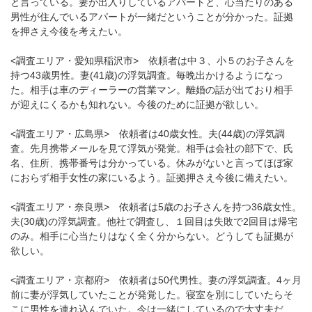
と言っている。妻が出入りしているアパートと、心当たりのある
男性が住んでいるアパートが一緒だということが分かった。証拠
を押さえ今後を考えたい。
<調査エリア・愛知県稲沢市> 依頼者は中３、小５のお子さんを
持つ43歳男性。妻(41歳)の浮気調査。毎晩出かけるようになっ
た。相手は車のディーラーの営業マン。離婚の話が出ており相手
が迎えにくるかも知れない。今後のために証拠が欲しい。
<調査エリア・広島県> 依頼者は40歳女性。夫(44歳)の浮気調
査。先月携帯メールを見て浮気が発覚。相手は会社の部下で、氏
名、住所、携帯番号は分かっている。休みがないと言ってほぼ家
におらず相手女性の家にいるよう。証拠押さえ今後に備えたい。
<調査エリア・奈良県> 依頼者は5歳のお子さんを持つ36歳女性。
夫(30歳)の浮気調査。他社で調査し、１回目は失敗で2回目は帰宅
のみ。相手に心当たりはなく全く分からない。どうしても証拠が
欲しい。
<調査エリア・京都府> 依頼者は50代男性。妻の浮気調査。4ヶ月
前に妻が浮気していたことが発覚した。寝室を別にしていたらそ
こに男性を連れ込んでいた。今は一緒にしているので大丈夫だ