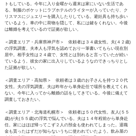
トもしている。今年に入り金曜から週末は家にいない生活であ
る。制服のポケットにラブホテルのライターが入っていたり、ク
リスマスにジュエリーを購入したりしている。避妊具も持ち歩い
ているよう。車の中に荷物を隠して、私には鍵をくれない。今後
は離婚を考えているので証拠が欲しい。
＜調査エリア・兵庫県神戸市＞ 依頼者は３４歳女性。夫(４２歳)
の浮気調査。夫本人も浮気を認めており一筆書いてもらい現在別
居中。相手女性は２４歳で、女性とは別れると言っていたが続い
ているよう。彼女の家に出入りしているようなのできっちりとし
た証拠が欲しい。
＜調査エリア・高知県＞ 依頼者は３歳のお子さんを持つ２０代
女性。夫の浮気調査。夫は昨年から単身赴任で場所を教えてくれ
ない。今年に入ってから離婚の話をしてきている。今後に備えて
調査しておきたい。
＜調査エリア・北海道札幌市＞ 依頼者は５０代女性。友人(５５
歳)が夫(５５歳)の浮気で悩んでいる。夫は１４年程前から単身赴
任。家にはほぼ帰ってこず２人の預金も使われてしまった。退職
金も貰ったはずだが知らないうちに使われていたよう。飲み屋の