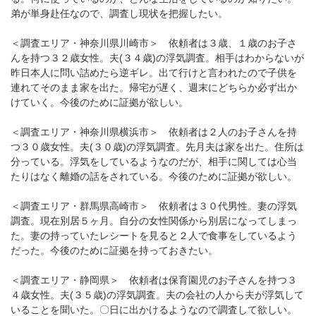
弟が単身赴任なので、調査し現状を把握したい。
＜調査エリア・神奈川県川崎市＞ 依頼者は３歳、１歳のお子さ
んを持つ３２歳女性。夫(３４歳)の浮気調査。相手はわからないが
昨日本人に問い詰めたら逆ギレ。出て行けと言われたので子供を
連れてそのまま家を出た。帰宅が遅く、週末にどちらか必ず出か
けていく。今後のために証拠が欲しい。
＜調査エリア・神奈川県横浜市＞ 依頼者は２人のお子さんを持
つ３０歳女性。夫(３０歳)の浮気調査。先月夫は家を出た。住所は
分っている。浮気をしているようなのだが、相手に関しては心当
たりはなく離婚の話をされている。今後のために証拠が欲しい。
＜調査エリア・群馬県高崎市＞ 依頼者は３０代男性。妻の浮気
調査。現在別居５ヶ月。自分の女性関係から別居になってしまっ
た。妻の持っていたレシートを見ると２人で食事をしているよう
だった。今後のために証拠を持っておきたい。
＜調査エリア・静岡県＞ 依頼者は保育園児のお子さんを持つ３
４歳女性。夫(３５歳)の浮気調査。夫の会社の人から夫が浮気して
いることを聞いた。〇日に出かけるようなので調査して欲しい。