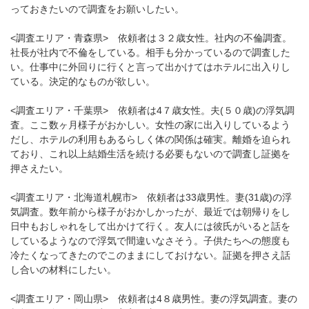
っておきたいので調査をお願いしたい。
<調査エリア・青森県> 依頼者は３２歳女性。社内の不倫調査。
社長が社内で不倫をしている。相手も分かっているので調査した
い。仕事中に外回りに行くと言って出かけてはホテルに出入りし
ている。決定的なものが欲しい。
<調査エリア・千葉県> 依頼者は4７歳女性。夫(５０歳)の浮気調
査。ここ数ヶ月様子がおかしい。女性の家に出入りしているよう
だし、ホテルの利用もあるらしく体の関係は確実。離婚を迫られ
ており、これ以上結婚生活を続ける必要もないので調査し証拠を
押さえたい。
<調査エリア・北海道札幌市> 依頼者は33歳男性。妻(31歳)の浮
気調査。数年前から様子がおかしかったが、最近では朝帰りをし
日中もおしゃれをして出かけて行く。友人には彼氏がいると話を
しているようなので浮気で間違いなさそう。子供たちへの態度も
冷たくなってきたのでこのままにしておけない。証拠を押さえ話
し合いの材料にしたい。
<調査エリア・岡山県> 依頼者は4８歳男性。妻の浮気調査。妻の