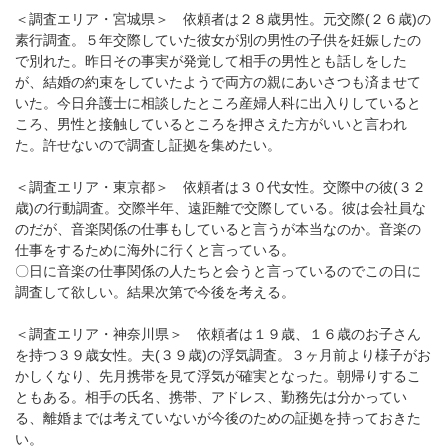
＜調査エリア・宮城県＞ 依頼者は２８歳男性。元交際(２６歳)の
素行調査。５年交際していた彼女が別の男性の子供を妊娠したの
で別れた。昨日その事実が発覚して相手の男性とも話しをした
が、結婚の約束をしていたようで両方の親にあいさつも済ませて
いた。今日弁護士に相談したところ産婦人科に出入りしていると
ころ、男性と接触しているところを押さえた方がいいと言われ
た。許せないので調査し証拠を集めたい。
＜調査エリア・東京都＞ 依頼者は３０代女性。交際中の彼(３２
歳)の行動調査。交際半年、遠距離で交際している。彼は会社員な
のだが、音楽関係の仕事もしていると言うが本当なのか。音楽の
仕事をするために海外に行くと言っている。
〇日に音楽の仕事関係の人たちと会うと言っているのでこの日に
調査して欲しい。結果次第で今後を考える。
＜調査エリア・神奈川県＞ 依頼者は１９歳、１６歳のお子さん
を持つ３９歳女性。夫(３９歳)の浮気調査。３ヶ月前より様子がお
かしくなり、先月携帯を見て浮気が確実となった。朝帰りするこ
ともある。相手の氏名、携帯、アドレス、勤務先は分かってい
る、離婚までは考えていないが今後のための証拠を持っておきた
い。