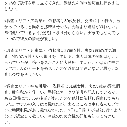
を求めて調停を申し立ててきた。勤務先を調べ給与差し押さえに
したい。
<調査エリア・広島県> 依頼者は30代男性。交際相手の行方。分
かっていること氏名と携帯番号のみ。先週より連絡が取れない。
風俗働いているようだがはっきり分からない。実家でもなんでも
いいので彼女の情報が欲しい。
<調査エリア・兵庫県> 依頼者は37歳女性。夫(37歳)の浮気調
査。特定の女性とやり取りをしている。本人は体の関係はないと
言っていたが、携帯を見たことに大激怒していた。かばんの中に
ラブホテルのカードを発見したので浮気は間違いないと思う。調
査し今後を考えたい。
<調査エリア・神奈川県> 依頼者は51歳女性。夫(59歳)の浮気調
査。昨年秋から怪しい。手帳にマークや暗号を記入しているが、
ある日欄にホテルの名前があったので他社に依頼し調査してもら
った。ホテルの入りはと撮れたが、出るところは申し込んだプラ
ンの時間制限があり撮れなかった。○日に日帰りで箱根に行くよう
なので調査して欲しい。今後のため女性の詳細も知っておきた
い。