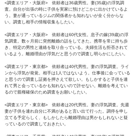
<調査エリア・大阪府> 依頼者は36歳男性。妻(35歳)の浮気調
査。自分が出張の時に子供を実家に預けどこかに出かけているよ
う。妻が通っているジムの関係者かも知れないが全く分からな
い。調査し相手の情報収集もしたい。
<調査エリア・大阪府> 依頼者は60代女性。息子の嫁(39歳)の浮
気調査。数ヶ月前に突然離婚の話をしてきた。携帯を常に持ち歩
き、特定の男性と連絡を取り合っている。夫婦生活も拒否されて
いるよう。離婚理由が浮気だと思うので調査し明らかにしたい。
<調査エリア・東京都> 依頼者は40代男性。妻の浮気調査。ライ
ンから浮気が発覚。相手は1人ではないよう。仕事後に会っている
と思うので調査し証拠を押さえて欲しい。もしかすると子供を連
れて男と会っているかも知れないので許せない。離婚を考えてい
るので親権確保のため調査をお願いしたい。
<調査エリア・東京都> 依頼者は20代男性。妻の浮気調査。先週
妻が子供を連れ自分に不満があると言い出て行った。調停を申し
立てる予定らしく、もしかしたら離婚理由は男かもしれないと疑
っているので調査しておきたい。