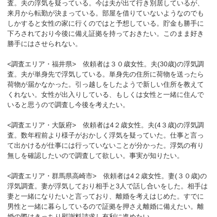
査。夫の浮気を疑っている。今は夫が出て行き別居しているが、
来月から転勤が決まっている。部屋を借りていないようなのでも
しかすると女性の家に行くのではと予想している。貯金も勝手に
下ろされており今後に備え証拠を持っておきたい。このまま好き
勝手にはさせられない。
<調査エリア・福井県> 依頼者は３０歳女性。夫(30歳)の浮気調
査。夫が単身先で浮気している。単身先の住所に荷物を送ったら
荷物が届かなかった。引っ越しをしたようで新しい住所を教えて
くれない。女性が出入りしている、もしくは女性と一緒に住んで
いると思うので調査し今後を考えたい。
<調査エリア・大阪府> 依頼者は4２歳女性。夫(4３歳)の浮気調
査。数年程前より様子がおかしく浮気を疑っていた。仕事と言っ
て出かけるが仕事には行っていないことが分かった。浮気の有り
無しを確認したいので調査して欲しい。事実が知りたい。
<調査エリア・群馬県高崎市> 依頼者は4２歳女性。妻(３０歳)の
浮気調査。妻が浮気しており相手と3人で話し合いをした。相手は
妻と一緒になりたいと言っており、離婚を考えはじめた。すでに
男性と一緒に暮らしているので証拠を押さえ離婚に備えたい。離
婚の際はきっちり慰謝料請求し有利に進めたい。